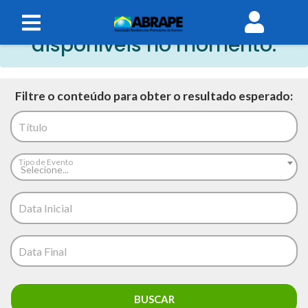
Não há eventos
disponíveis no momento.
Filtre o conteúdo para obter o resultado esperado:
Título
Tipo de Evento
Selecione...
Data Inicial
Data Final
BUSCAR